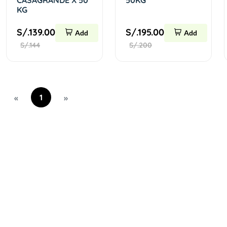
CASAGRANDE X 50
50KG
KG
S/.139.00
S/.195.00
Add
Add
S/.144
S/.200
1
«
»