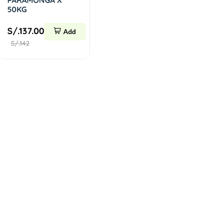
PARAMONGA X
50KG
S/.137.00
Add
S/.142