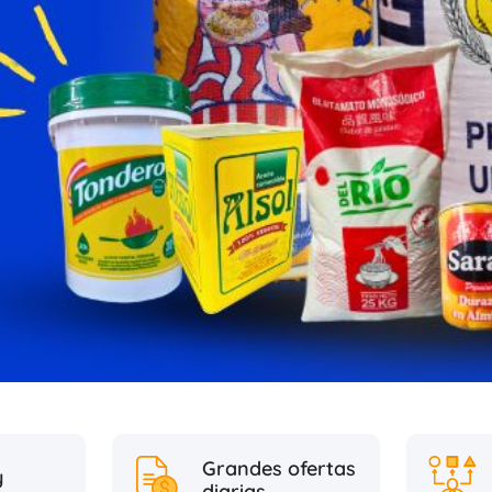
Grandes ofertas
y
diarias