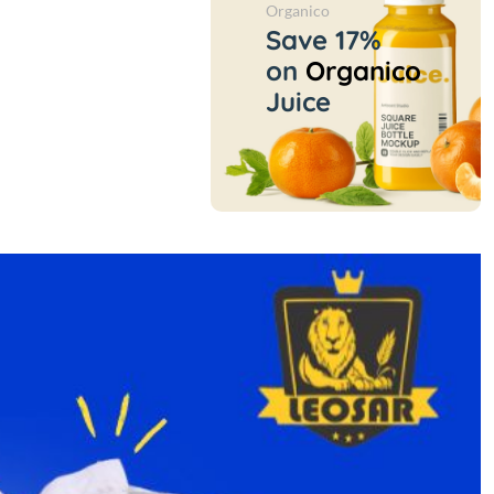
Organico
Save 17%
on
Organico
Juice