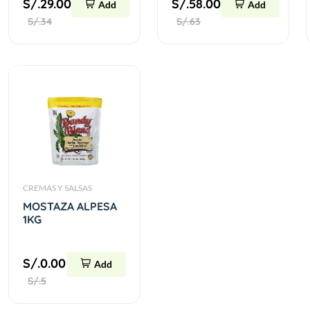
S/.29.00
S/.58.00
Add
Add
S/.34
S/.63
CREMAS Y SALSAS
MOSTAZA ALPESA
1KG
S/.0.00
Add
S/.5