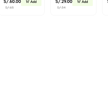
S/.60.00
S/.29.00
Add
Add
S/.65
S/.34