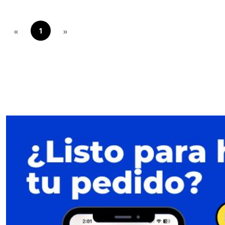
1
«
»