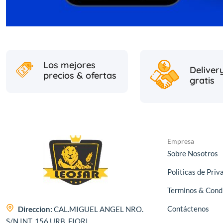
Los mejores
Deliver
precios & ofertas
gratis
Empresa
Sobre Nosotros
Politicas de Priv
Terminos & Cond
Contáctenos
Direccion:
CAL.MIGUEL ANGEL NRO.
S/N INT. 156 URB. FIORI